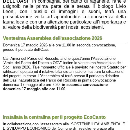
DELL'OASI"
in compagnia del canto di raganelle, rane e
usignoli: nella prima parte della serata il biologo Livio
Leoni, con l’ausilio di immagini e suoni, terrà una
presentazione volta ad approfondire la conoscenza della
fauna locale con una attenzione particolare all’importanza e
al valore della biodiversità per i nostri ecosistemi.
Ventesima Assemblea dell'associazione 2026
Domenica 17 maggio 2026 alle ore 11.00 in seconda convocazione,
presso il porticato dell'Oasi.
Cari Amici del Parco del Roccolo, anche quest’anno l’Associazione
“Amici del Parco del Roccolo ODV” indice la ventesima Assemblea dei
Soci, anno 2026. Tale momento ufficiale è previsto nel nostro Statuto per
ratificare l’operato ed il relativo bilancio annuale e illustrare la situazione
dei progetti in corso. L’Assemblea si terrà presso il porticato didattico
dell’Oasi naturalistica del Parco del Roccolo in prima convocazione
domenica 17 maggio alle ore 7.30,
in seconda convocazione
domenica 17 maggio alle ore 11.00
Installata la centralina per il progetto EcoCanto
In collaborazione con l'assessorato alla
SOSTENIBILITA' AMBIENTALE
E SVILUPPO ECONOMICO del
Comune di Treviglio e grazie alla