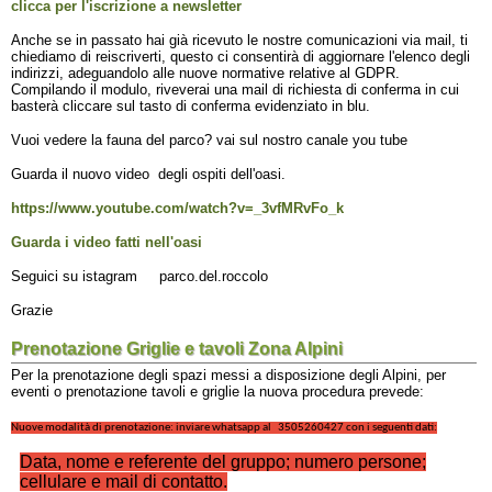
clicca per l'iscrizione a newsletter
Anche se in passato hai già ricevuto le nostre comunicazioni via mail, ti
chiediamo di reiscriverti, questo ci consentirà di aggiornare l'elenco degli
indirizzi, adeguandolo alle nuove normative relative al GDPR.
Compilando il modulo, riveverai una mail di richiesta di conferma in cui
basterà cliccare sul tasto di conferma evidenziato in blu.
Vuoi vedere la fauna del parco? vai sul nostro canale you tube
Guarda il nuovo video degli ospiti dell'oasi.
https://www.youtube.com/watch?v=_3vfMRvFo_k
Guarda i video fatti nell'oasi
Seguici su istagram parco.del.roccolo
Grazie
Prenotazione Griglie e tavoli Zona Alpini
Per la prenotazione degli spazi messi a disposizione degli Alpini, per
eventi o prenotazione tavoli e griglie la nuova procedura prevede:
Nuove modalità di prenotazione: inviare whatsapp al 3505260427 con i seguenti dati:
Data, nome e referente del gruppo; numero persone;
cellulare e mail di contatto.