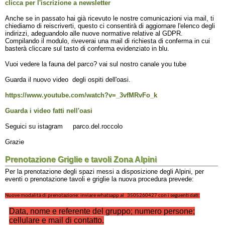
clicca per l'iscrizione a newsletter
Anche se in passato hai già ricevuto le nostre comunicazioni via mail, ti
chiediamo di reiscriverti, questo ci consentirà di aggiornare l'elenco degli
indirizzi, adeguandolo alle nuove normative relative al GDPR.
Compilando il modulo, riveverai una mail di richiesta di conferma in cui
basterà cliccare sul tasto di conferma evidenziato in blu.
Vuoi vedere la fauna del parco? vai sul nostro canale you tube
Guarda il nuovo video degli ospiti dell'oasi.
https://www.youtube.com/watch?v=_3vfMRvFo_k
Guarda i video fatti nell'oasi
Seguici su istagram parco.del.roccolo
Grazie
Prenotazione Griglie e tavoli Zona Alpini
Per la prenotazione degli spazi messi a disposizione degli Alpini, per
eventi o prenotazione tavoli e griglie la nuova procedura prevede:
Nuove modalità di prenotazione: inviare whatsapp al 3505260427 con i seguenti dati:
Data, nome e referente del gruppo; numero persone;
cellulare e mail di contatto.