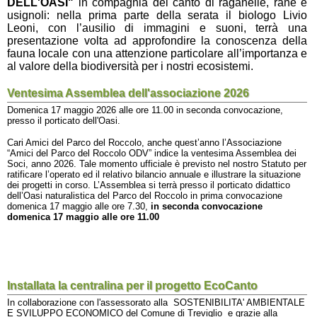
DELL'OASI"
in compagnia del canto di raganelle, rane e
usignoli: nella prima parte della serata il biologo Livio
Leoni, con l’ausilio di immagini e suoni, terrà una
presentazione volta ad approfondire la conoscenza della
fauna locale con una attenzione particolare all’importanza e
al valore della biodiversità per i nostri ecosistemi.
Ventesima Assemblea dell'associazione 2026
Domenica 17 maggio 2026 alle ore 11.00 in seconda convocazione,
presso il porticato dell'Oasi.
Cari Amici del Parco del Roccolo, anche quest’anno l’Associazione
“Amici del Parco del Roccolo ODV” indice la ventesima Assemblea dei
Soci, anno 2026. Tale momento ufficiale è previsto nel nostro Statuto per
ratificare l’operato ed il relativo bilancio annuale e illustrare la situazione
dei progetti in corso. L’Assemblea si terrà presso il porticato didattico
dell’Oasi naturalistica del Parco del Roccolo in prima convocazione
domenica 17 maggio alle ore 7.30,
in seconda convocazione
domenica 17 maggio alle ore 11.00
Installata la centralina per il progetto EcoCanto
In collaborazione con l'assessorato alla
SOSTENIBILITA' AMBIENTALE
E SVILUPPO ECONOMICO del
Comune di Treviglio e grazie alla