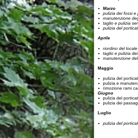
pulizia del porticato e de
pulizia e manutenzione de
rimozione rami caduti e r
Giugno
pulizia del porticato e de
pulizia dei passaggi e dei
Luglio
pulizia del porticato e de
Agosto
sospensione delle attivit
Settembre
pulizia del porticato e de
pulizia dei passaggi e dei
manutenzioni varie
Ottobre
eliminazione delle piante
manutenzione generale del
Novembre
verifica e pulizia delle 