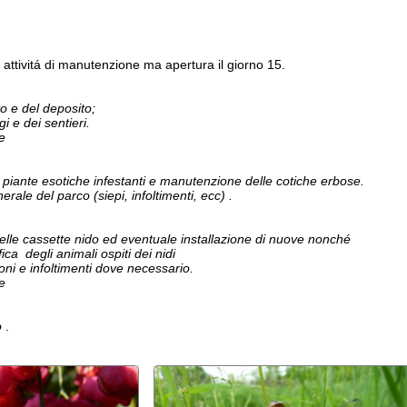
i animali ospiti dei nidi
foltimenti dove necessario.
made in EditArea