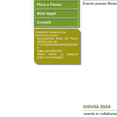
Note legali
Contatti
Sostienici, rinnova la tua
iscrizione a socio
Associazione Amici del Parco
del Roccolo odv
IT47Y084405364000000002498
9
Valido dal 9/06/2025
Siamo anche su istagram
(clicca su immagine)
Attività 2024
evento in collaborazione 
Il lupo in Lombardia 15-03
Serata sul cervo 21/3/24
Suoni e colori tra le fronde