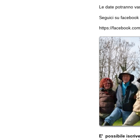
E' possibile iscriversi al
diventare volontari per a
dell’Oasi o anche solo p
scrivere a
info@parcorocco
Durante tutto l'arco dell
gruppi e scolaresche nelle
questo.
A riguardo si veda anche 
Il calendario delle attivi