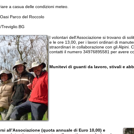
e le ore 13,00, per i lavori ordinari di manutenzione dell'O
straordinari in collaborazione con gli Alpini. Chi volesse p
contatti il numero 34976895581 per avere conferma delle date
Munitevi di guanti da lavoro, stivali e abbigliamento ad
l’Associazione (quota annuale di Euro 10,00) e
iutarci concretamente nella gestione e valorizzazione
er sostenerci economicamente. Per informazioni
lotreviglio.it
).
'anno, alcuni volontari si occupano di accompagnare
 visite guidate, se vuoi puoi aiutarci anche in
la pagina "L'Associazione".
tá di manutenzione riportatato sotto é puramente