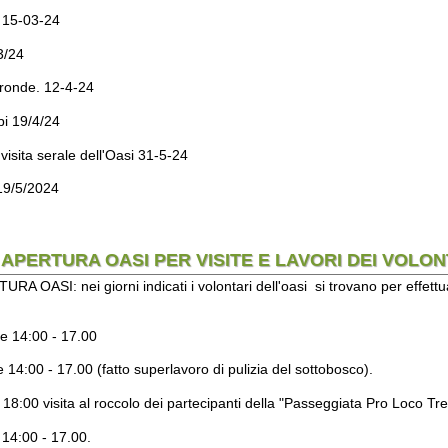
/24
serale dell'Oasi 31-5-24
024
ERTURA OASI PER VISITE E LAVORI DEI VOLONTARI
nei giorni indicati i volontari dell'oasi si trovano per effettuare lavori e a
 - 17.00
 17.00 (fatto superlavoro di pulizia del sottobosco).
visita al roccolo dei partecipanti della "Passeggiata Pro Loco Treviglio"
- 17.00.
casua delle condizioni meteo.
arco del Roccolo
lio.BG
I volontari dell'Associazione si trovano di solito il sabato o