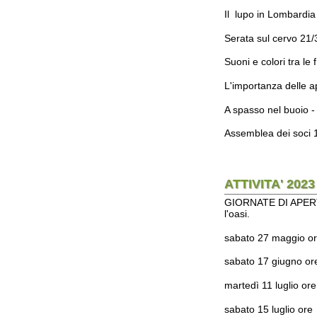
L'importanza delle api 19/4
A spasso nel buoio - visita 
Assemblea dei soci 19/5/2
ATTIVITA' 2023 AP
GIORNATE DI APERTURA OASI: 
l'oasi.
sabato 27 maggio ore 14:00
sabato 17 giugno ore 14:00 -
martedì 11 luglio ore 18:00 
sabato 15 luglio ore 14:00 
Le date potranno variare a 
Seguici su facebook Oasi P
https://facebook.com/Trevig