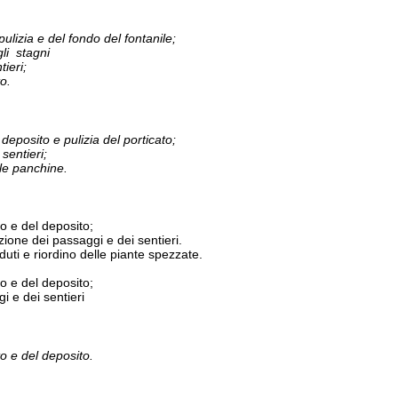
l deposito;
i passaggi e dei sentieri.
iordino delle piante spezzate.
l deposito;
 sentieri
l deposito
.
á di manutenzione ma apertura il giorno 15.
l deposito;
 sentieri.
 esotiche infestanti e manutenzione delle cotiche erbose.
 parco (siepi, infoltimenti, ecc) .
cassette nido ed eventuale installazione di nuove nonché