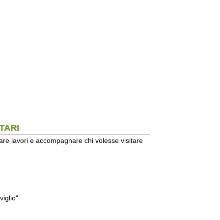
ccompagnare chi volesse visitare
 la domenica mattina fra le ore 9,00