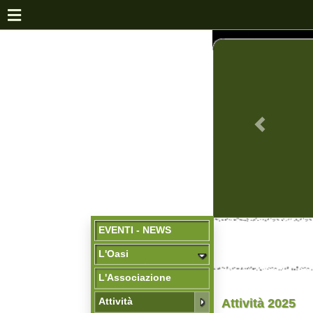
EVENTI - NEWS
L'Oasi
L'Associazione
Attività
Attività 2025
Evento presso Museo Explor
Flora e Fauna