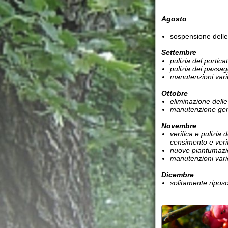
censimento e verifica degl
nuove piantumazioni e in
manutenzioni varie
Dicembre
solitamente riposo
.