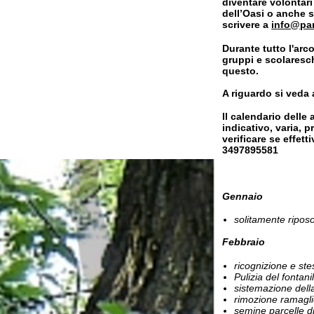
indicativo, varia, princip
verificare se effettivamen
3497895581
Gennaio
solitamente riposo.
Febbraio
ricognizione e stesura d
Pulizia del fontanile e rel
sistemazione della recinz
rimozione ramaglie e tagl
semine parcelle didattich
Marzo
pulizia dei fossi e pulizia
manutenzione degli stag
taglio e pulizia sentieri;
pulizia del porticato.
Aprile
riordino del locale deposit
taglio e pulizia dei sentier
manutenzione delle panc
Maggio