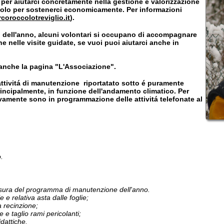
almente, in funzione dell'andamento climatico. Per
te sono in programmazione delle attivitá telefonate al
el programma di manutenzione dell'anno.
ativa asta dalle foglie;
ione;
io rami pericolanti;
e.
 e del fondo del fontanile;
ni
o e pulizia del porticato;
i;
hine.