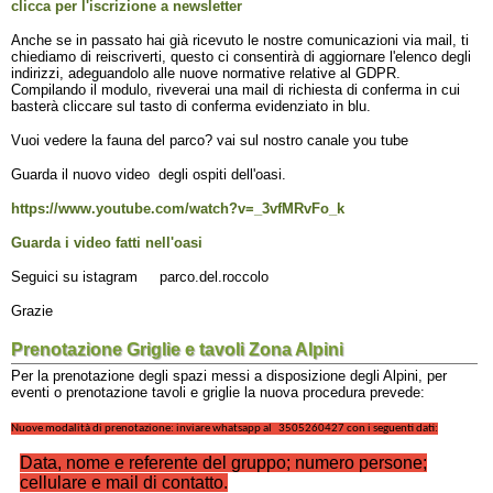
clicca per l'iscrizione a newsletter
Anche se in passato hai già ricevuto le nostre comunicazioni via mail, ti
chiediamo di reiscriverti, questo ci consentirà di aggiornare l'elenco degli
indirizzi, adeguandolo alle nuove normative relative al GDPR.
Compilando il modulo, riveverai una mail di richiesta di conferma in cui
basterà cliccare sul tasto di conferma evidenziato in blu.
Vuoi vedere la fauna del parco? vai sul nostro canale you tube
Guarda il nuovo video degli ospiti dell'oasi.
https://www.youtube.com/watch?v=_3vfMRvFo_k
Guarda i video fatti nell'oasi
Seguici su istagram parco.del.roccolo
Grazie
Prenotazione Griglie e tavoli Zona Alpini
Per la prenotazione degli spazi messi a disposizione degli Alpini, per
eventi o prenotazione tavoli e griglie la nuova procedura prevede:
Nuove modalità di prenotazione: inviare whatsapp al 3505260427 con i seguenti dati:
Data, nome e referente del gruppo; numero persone;
cellulare e mail di contatto.