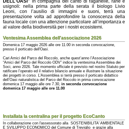
DELL'OASI"
in compagnia del canto di raganelle, rane e
usignoli: nella prima parte della serata il biologo Livio
Leoni, con l’ausilio di immagini e suoni, terrà una
presentazione volta ad approfondire la conoscenza della
fauna locale con una attenzione particolare all’importanza e
al valore della biodiversità per i nostri ecosistemi.
Ventesima Assemblea dell'associazione 2026
Domenica 17 maggio 2026 alle ore 11.00 in seconda convocazione,
presso il porticato dell'Oasi.
Cari Amici del Parco del Roccolo, anche quest’anno l’Associazione
“Amici del Parco del Roccolo ODV” indice la ventesima Assemblea dei
Soci, anno 2026. Tale momento ufficiale è previsto nel nostro Statuto per
ratificare l’operato ed il relativo bilancio annuale e illustrare la situazione
dei progetti in corso. L’Assemblea si terrà presso il porticato didattico
dell’Oasi naturalistica del Parco del Roccolo in prima convocazione
domenica 17 maggio alle ore 7.30,
in seconda convocazione
domenica 17 maggio alle ore 11.00
Installata la centralina per il progetto EcoCanto
In collaborazione con l'assessorato alla
SOSTENIBILITA' AMBIENTALE
E SVILUPPO ECONOMICO del
Comune di Treviglio e grazie alla