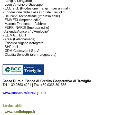
- famiglie Longaretti
- Leoni Antonio e Giuseppe
- ECB s.r.l. (Produzione mangimi per animali)
- Fondazione della Cassa Rurale Treviglio
- De Ponti Tecnostrade (Impresa edile)
- EMMEDI (Impresa edile)
- Marone Francesco (Fabbro)
- FERRI-NARDI (Impresa edile)
- Azienda Agricola "L'Agrifoglio"
- EL.MA. TECH
- Aresi (Falegnameria)
- Edoardo Viganò (fotografo)
- BHP s.r.l.
- GDM Costruzioni S.p.A
- Claudia Bencetti (arch. progettista)
Cassa Rurale Banca di Credito Cooperativo di Treviglio
Tel. +39 0363 4221 | Fax +39 0363 301585
www.cassaruraletreviglio.it
Links utili
-
www.oasilefoppe.it