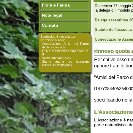
Note legali
Delega assemblea 2026
Contatti
Statuto dell'associazione
Sostienici, rinnova la tua
Convocazione Assemblea 2
iscrizione a socio
Associazione Amici del Parco
del Roccolo odv
rinnovo quota annua
IT47Y084405364000000002498
9
Valido dal 9/06/2025
P
er chi volesse rinnovar
Siamo anche su istagram
oppure tramite bonifico 
(clicca su immagine)
“Amici del Parco del Roc
IT47Y0844053640000000
specificando nella caus
L'Associazione di vo
L'Associazione è nata nel fe
parte naturalistica del parc
Oltre a questo, l'Associazio
garantirne disponibilità e 
incentivare progetti di educa
L'Associazione è dotata di
E' possibile iscriversi co