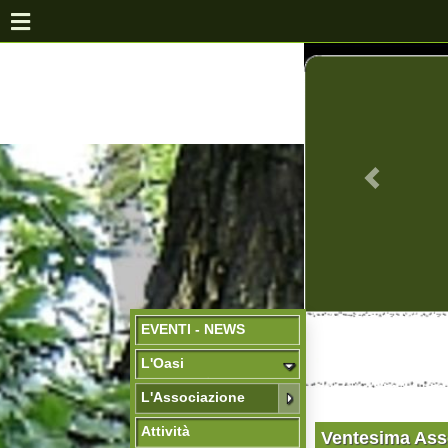
EVENTI - NEWS
L'Oasi
L'Associazione
Attività
Ventesima Assembl
Flora e Fauna
Domenica 17 maggio 2026 ASS
la delega o il modulo per la ca