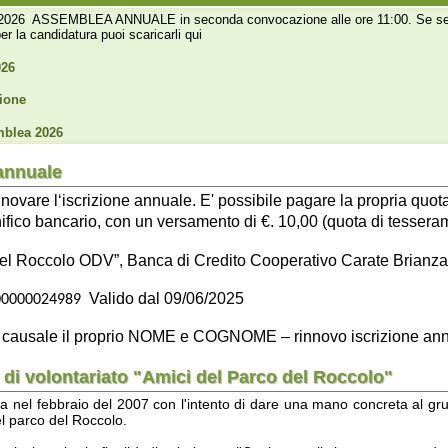
026
le
e l‘iscrizione annuale. E' possibile pagare la propria quota di iscrizio
bancario, con un versamento di €. 10,00 (quota di tesseramento annuo) 
colo ODV”, Banca di Credito Cooperativo Carate Brianza e Treviglio.
Valido dal 09/06/2025
024989
ale il proprio NOME e COGNOME – rinnovo iscrizione anno 20xx
lontariato "Amici del Parco del Roccolo"
bbraio del 2007 con l'intento di dare una mano concreta al gruppo degli Alpini
o del Roccolo.
ne ha la finalità di valorizzare l'Oasi naturalistica promuovendone la fruizio
godimento alle generazioni attuali e future, mantenerne e potenziarne il pa
zione ambientale, attrezzare e disciplinare a scopi didattici le visite di scuole e 
 uno
Statuto
e di un
Consiglio Direttivo
che viene eletto dai soci ogni quattro 
me soci
aderenti
, per partecipare alle iniziative e alle attività promosse d