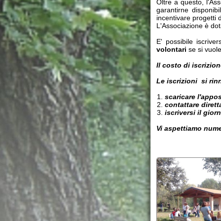
volontari
se si vuole dare u
Il costo di iscrizione è di
Le iscrizioni si rinnovano
scaricare l'apposito
mo
contattare direttamente
iscriversi il giorno del
Vi aspettiamo numerosi!