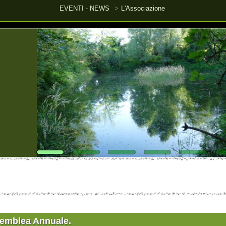
EVENTI - NEWS
L'Associazione
L'
ea Annuale.
EMBLEA ANNUALE in seconda convocazione alle ore 11:00. Se sei socio e non hai r
ndidatura puoi scaricarli qui