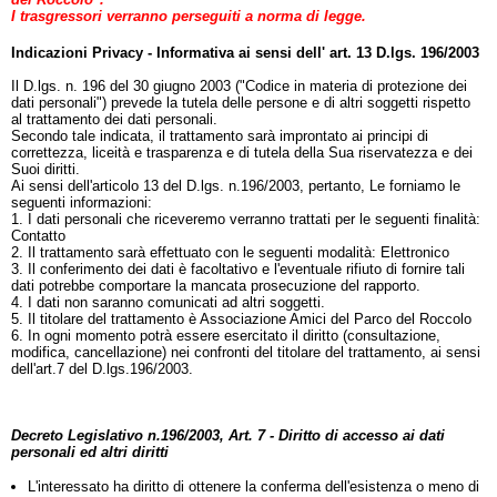
I trasgressori verranno perseguiti a norma di legge.
Indicazioni Privacy - Informativa ai sensi dell' art. 13 D.lgs. 196/2003
Il D.lgs. n. 196 del 30 giugno 2003 ("Codice in materia di protezione dei
dati personali") prevede la tutela delle persone e di altri soggetti rispetto
al trattamento dei dati personali.
Secondo tale indicata, il trattamento sarà improntato ai principi di
correttezza, liceità e trasparenza e di tutela della Sua riservatezza e dei
Suoi diritti.
Ai sensi dell'articolo 13 del D.lgs. n.196/2003, pertanto, Le forniamo le
seguenti informazioni:
1. I dati personali che riceveremo verranno trattati per le seguenti finalità:
Contatto
2. Il trattamento sarà effettuato con le seguenti modalità: Elettronico
3. Il conferimento dei dati è facoltativo e l'eventuale rifiuto di fornire tali
dati potrebbe comportare la mancata prosecuzione del rapporto.
4. I dati non saranno comunicati ad altri soggetti.
5. Il titolare del trattamento è Associazione Amici del Parco del Roccolo
6. In ogni momento potrà essere esercitato il diritto (consultazione,
modifica, cancellazione) nei confronti del titolare del trattamento, ai sensi
dell'art.7 del D.lgs.196/2003.
Decreto Legislativo n.196/2003, Art. 7 - Diritto di accesso ai dati
personali ed altri diritti
L'interessato ha diritto di ottenere la conferma dell'esistenza o meno di