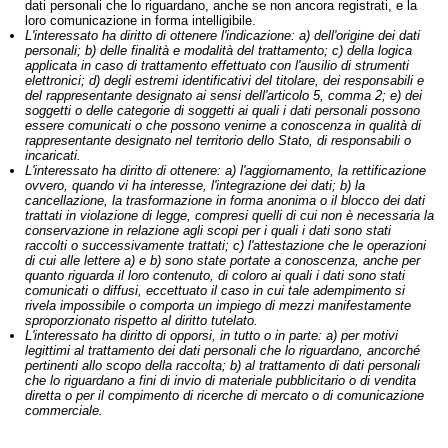
dati personali che lo riguardano, anche se non ancora registrati, e la
loro comunicazione in forma intelligibile.
L'interessato ha diritto di ottenere l'indicazione: a) dell'origine dei dati
personali; b) delle finalità e modalità del trattamento; c) della logica
applicata in caso di trattamento effettuato con l'ausilio di strumenti
elettronici; d) degli estremi identificativi del titolare, dei responsabili e
del rappresentante designato ai sensi dell'articolo 5, comma 2; e) dei
soggetti o delle categorie di soggetti ai quali i dati personali possono
essere comunicati o che possono venirne a conoscenza in qualità di
rappresentante designato nel territorio dello Stato, di responsabili o
incaricati.
L'interessato ha diritto di ottenere: a) l'aggiornamento, la rettificazione
ovvero, quando vi ha interesse, l'integrazione dei dati; b) la
cancellazione, la trasformazione in forma anonima o il blocco dei dati
trattati in violazione di legge, compresi quelli di cui non è necessaria la
conservazione in relazione agli scopi per i quali i dati sono stati
raccolti o successivamente trattati; c) l'attestazione che le operazioni
di cui alle lettere a) e b) sono state portate a conoscenza, anche per
quanto riguarda il loro contenuto, di coloro ai quali i dati sono stati
comunicati o diffusi, eccettuato il caso in cui tale adempimento si
rivela impossibile o comporta un impiego di mezzi manifestamente
sproporzionato rispetto al diritto tutelato.
L'interessato ha diritto di opporsi, in tutto o in parte: a) per motivi
legittimi al trattamento dei dati personali che lo riguardano, ancorché
pertinenti allo scopo della raccolta; b) al trattamento di dati personali
che lo riguardano a fini di invio di materiale pubblicitario o di vendita
diretta o per il compimento di ricerche di mercato o di comunicazione
commerciale.